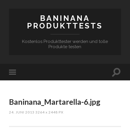
BANINANA
PRODUKTTESTS
Kostenlos Produkttester werden und tolle
Produkte testen
Baninana_Martarella-6.jpg
24. JUNI 2013
3264
x
2448 PX