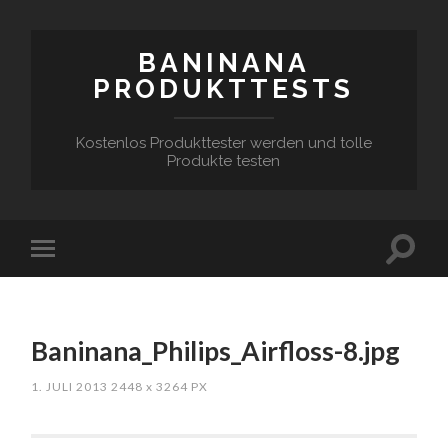
BANINANA
PRODUKTTESTS
Kostenlos Produkttester werden und tolle
Produkte testen
Baninana_Philips_Airfloss-8.jpg
1. JULI 2013
2448
x
3264 PX