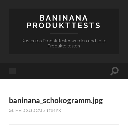
BANINANA
PRODUKTTESTS
Kostenlos Produkttester werden und tolle
Produkte testen
baninana_schokogramm.jpg
26. MAI 2013
2272
x
1704 PX