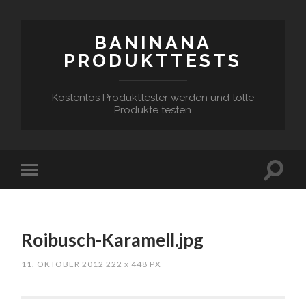
BANINANA
PRODUKTTESTS
Kostenlos Produkttester werden und tolle
Produkte testen
Roibusch-Karamell.jpg
11. OKTOBER 2012
222
x
448 PX