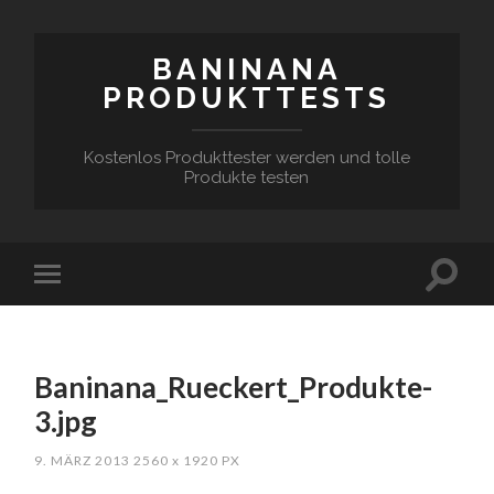
BANINANA
PRODUKTTESTS
Kostenlos Produkttester werden und tolle
Produkte testen
Baninana_Rueckert_Produkte-
3.jpg
9. MÄRZ 2013
2560
x
1920 PX