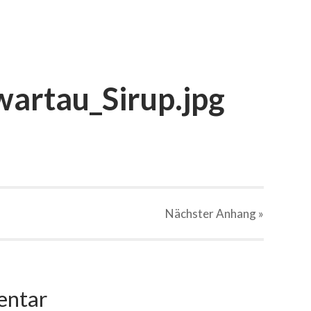
artau_Sirup.jpg
Nächster
Anhang
»
entar