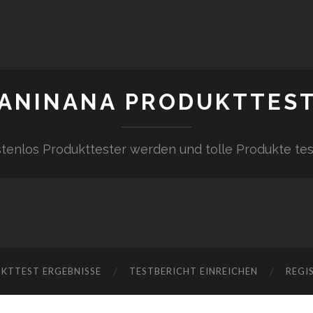
ANINANA PRODUKTTES
tenlos Produkttester werden und tolle Produkte te
KTTEST ERGEBNISSE
TESTBERICHT EINREICHEN
REGI