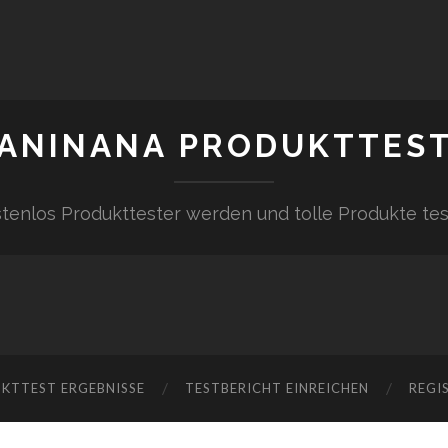
ANINANA PRODUKTTES
tenlos Produkttester werden und tolle Produkte te
KTTEST ERGEBNISSE
TESTBERICHT EINREICHEN
REGI