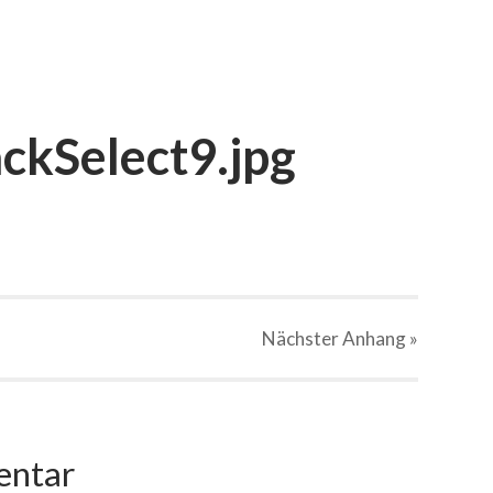
ckSelect9.jpg
Nächster
Anhang
»
entar