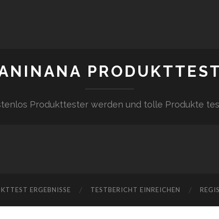
ANINANA PRODUKTTES
tenlos Produkttester werden und tolle Produkte te
KTTEST ERGEBNISSE
TESTBERICHT EINREICHEN
REGI