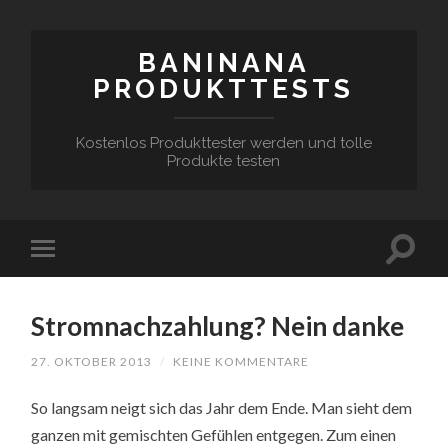
BANINANA
PRODUKTTESTS
Kostenlos Produkttester werden und tolle
Produkte testen
Stromnachzahlung? Nein danke
27. OKTOBER 2013
/
KEINE KOMMENTARE
So langsam neigt sich das Jahr dem Ende. Man sieht dem
ganzen mit gemischten Gefühlen entgegen. Zum einen