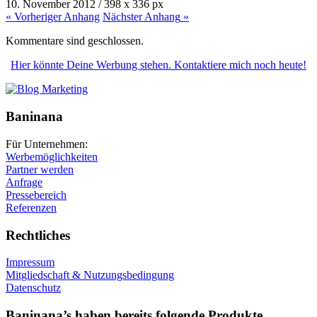
10. November 2012
/
398
x
336 px
« Vorheriger
Anhang
Nächster
Anhang
»
Kommentare sind geschlossen.
Hier könnte Deine Werbung stehen. Kontaktiere mich noch heute!
Baninana
Für Unternehmen:
Werbemöglichkeiten
Partner werden
Anfrage
Pressebereich
Referenzen
Rechtliches
Impressum
Mitgliedschaft & Nutzungsbedingung
Datenschutz
Baninana’s haben bereits folgende Produkte