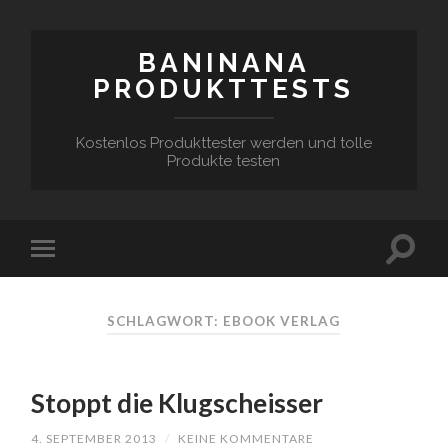
BANINANA
PRODUKTTESTS
Kostenlos Produkttester werden und tolle
Produkte testen
SCHLAGWORT:
EBOOK VERLAG
Stoppt die Klugscheisser
4. SEPTEMBER 2013
/
KEINE KOMMENTARE