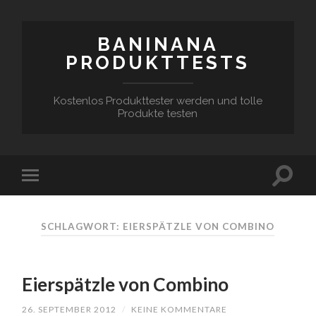
BANINANA
PRODUKTTESTS
Kostenlos Produkttester werden und tolle
Produkte testen
SCHLAGWORT:
EIERSPÄTZLE VON COMBINO
Eierspätzle von Combino
26. SEPTEMBER 2012
/
KEINE KOMMENTARE