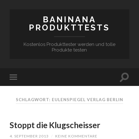
BANINANA
PRODUKTTESTS
Kostenlos Produkttester werden und tolle
Produkte testen
SCHLAGWORT:
EULENSPIEGEL VERLAG BERLIN
Stoppt die Klugscheisser
4. SEPTEMBER 2013
/
KEINE KOMMENTARE