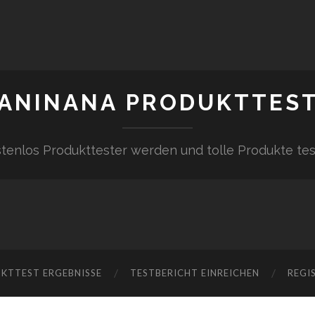
ANINANA PRODUKTTES
tenlos Produkttester werden und tolle Produkte te
KTTEST ERGEBNISSE
TESTBERICHT EINREICHEN
REGI