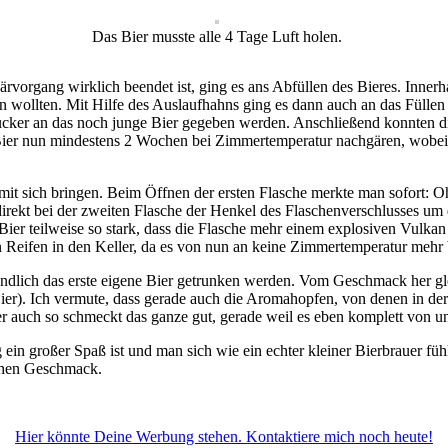
Das Bier musste alle 4 Tage Luft holen.
ärvorgang wirklich beendet ist, ging es ans Abfüllen des Bieres. Inner
len wollten. Mit Hilfe des Auslaufhahns ging es dann auch an das Füll
cker an das noch junge Bier gegeben werden. Anschließend konnten di
Bier nun mindestens 2 Wochen bei Zimmertemperatur nachgären, wobei 
it sich bringen. Beim Öffnen der ersten Flasche merkte man sofort: Oha
kt bei der zweiten Flasche der Henkel des Flaschenverschlusses um d
ier teilweise so stark, dass die Flasche mehr einem explosiven Vulkan
Reifen in den Keller, da es von nun an keine Zimmertemperatur mehr 
ndlich das erste eigene Bier getrunken werden. Vom Geschmack her gl
Bier). Ich vermute, dass gerade auch die Aromahopfen, von denen in de
r auch so schmeckt das ganze gut, gerade weil es eben komplett von u
ein großer Spaß ist und man sich wie ein echter kleiner Bierbrauer füh
schen Geschmack.
Hier könnte Deine Werbung stehen. Kontaktiere mich noch heute!