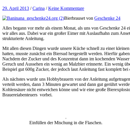
29. April 2013
/
Carina
/
Keine Kommentare
Bierbrauset von
Geschenke 24
Alles begann vor mehr als einem Monat, als uns von Geschenke 24 ei
wir alles aus. Dabei war ein großer Eimer mit Auslaufhahn zum Anset
strukturierte Anleitung.
Mit allen diesen Dingen wurde unsere Küche schnell zu einer kleinen 
hatten, musste zunächst ein Biersud hergestellt werden. Hierfür ga
Nachdem der Zucker und des Konzentrat dann im kochenden Wasser auf
Geruch und Aussehen ein wenig an Malzbier erinnerte. Ein wenig übe
Beispiel gut 600g Zucker, der jedoch laut Anleitung fast komplett b
Als nächstes wurde uns Hobbybrauern von der Anleitung aufgetragen, 
verteilt werden, dann 3 Minuten gewartet und dann gut gerührt werden
Kohlensäure nicht entweichen könne und wir eine große Bierexplosio
Brauereiabenteuers vorbei.
Einfüllen der Mischung in die Flaschen.