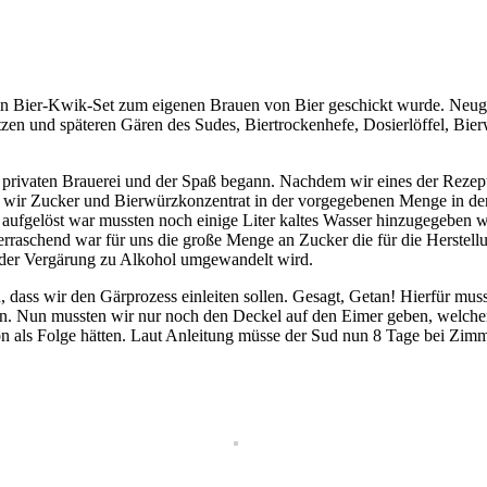
n Bier-Kwik-Set zum eigenen Brauen von Bier geschickt wurde. Neugie
zen und späteren Gären des Sudes, Biertrockenhefe, Dosierlöffel, Bier
privaten Brauerei und der Spaß begann. Nachdem wir eines der Rezepte 
ben wir Zucker und Bierwürzkonzentrat in der vorgegebenen Menge in d
gelöst war mussten noch einige Liter kaltes Wasser hinzugegeben wer
rraschend war für uns die große Menge an Zucker die für die Herstellu
ei der Vergärung zu Alkohol umgewandelt wird.
dass wir den Gärprozess einleiten sollen. Gesagt, Getan! Hierfür muss
. Nun mussten wir nur noch den Deckel auf den Eimer geben, welcher je
n als Folge hätten. Laut Anleitung müsse der Sud nun 8 Tage bei Zimm