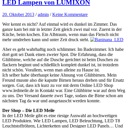
LED Lampen von LUMIXON
20. Oktober 2013
/
admin
/
Keine Kommentare
Wer kennt es nicht? Auf einmal wird es dunkel im Zimmer. Das
ganze kam bei mir in letzter Zeit gleich zwei mal vor. Zuerst in der
Küche, beim kochen. Ein Albtraum, wenn man das Fleisch nicht
mehr umdrehen kann und unter Zeit druck steht.
Aber es geht wahrhaftig noch schlimmer. Im Badezimmer. Ich habe
dort gott sei Dank einen zweier Spot. Die Erfahrung, dass die
Glühbirne, welche auf die Dusche gerichtet ist beim Duschen zu
flackern beginnt und schließlich komplett dunkel ist, ist trotzdem
nicht schön. Vorallem, wenn man alleine zu Hause ist.
Ich selber habe überhaupt keine Ahnung von Glühbirnen. Mein
Freund musste also die kaputte Birnen heraus drehen und für Ersatz
sorgen. Gut, dass ich kurz zu vor mit derm Online LED Shop
www.ledmeile.de in Kontakt war. Eine Glühbirne war auf dem Weg
zu uns. Der Versand dauerte zwei Tage, sodass die Birne schon am
nächsten Tag da war und ausgetauscht werden konnte.
Der Shop – Die LED Meile
In der LED Meile gibt es eine riesige Auswahl an hochwertigen
LED Produkten. Wie LED Lampen, LED Beleuchtung, LED T8
Leuchtstoffröhren, Lichterketten und Designer LED Panels… Und