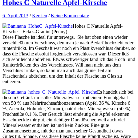
Hohes C Naturelle Apfel-Kirsche
6. April 2013
/
Kersten
/
Keine Kommentare
Hohes C Naturelle Apfel-
Kirsche – Eckes-Granini (Penny)
Diese Flasche ist ideal für unterwegs. Sie hat oben einen wieder
verschließbaren Verschluss, den man je nach Bedarf hochzieht oder
runterdrückt. Im Geschäft war noch ein Plastikverschluss darüber, so
dass die Flasche absolut hygienisch verschlossen war. Dieser ließ
sich sehr leicht abdrehen. Etwas schwieriger fand ich das Hoch- und
Runterdrücken des des Verschlusses. Will man nicht aus dem
Verschluss trinken, so kann man auch das grüne Teil am
Flaschenhals abdrehen, um den Inhalt der Flasche ins Glas zu
entleeren.
Es handelt sich bei
diesem Getränk um stilles Mineralwasser mit einem Fruchtgehalt
von 50 % aus Mehrfruchtsaftkonzentraten (Apfel 36 %, Kirsche 6
%, Acerola, Holunder, Zitrone), natürliches Mineralwasser (50 %),
Fruchtsüße 0,1 %. Der Geruch lässt eindeutig die Äpfel erkennen.
Es schmeckte mir gut, ein richtiger Durstlöscher, weil auch viel
Mineralwasser enthalten ist und kein Zucker. Eine gute
Zusammensetzung, mit der man auch seiner Gesundheit etwas
Gutes tut. Schade, dass diese Flasche keine Pfandflasche ist. Wäre