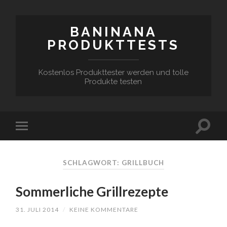
BANINANA
PRODUKTTESTS
Kostenlos Produkttester werden und tolle
Produkte testen
SCHLAGWORT:
GRILLBUCH
Sommerliche Grillrezepte
31. JULI 2014
/
KEINE KOMMENTARE