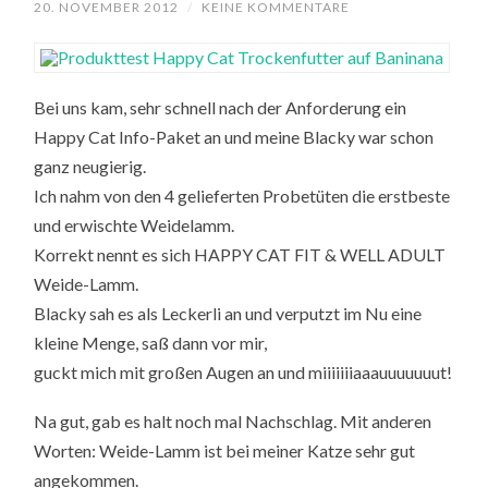
20. NOVEMBER 2012
/
KEINE KOMMENTARE
Bei uns kam, sehr schnell nach der Anforderung ein
Happy Cat Info-Paket an und meine Blacky war schon
ganz neugierig.
Ich nahm von den 4 gelieferten Probetüten die erstbeste
und erwischte Weidelamm.
Korrekt nennt es sich HAPPY CAT FIT & WELL ADULT
Weide-Lamm.
Blacky sah es als Leckerli an und verputzt im Nu eine
kleine Menge, saß dann vor mir,
guckt mich mit großen Augen an und miiiiiiiaaauuuuuuut!
Na gut, gab es halt noch mal Nachschlag. Mit anderen
Worten: Weide-Lamm ist bei meiner Katze sehr gut
angekommen.