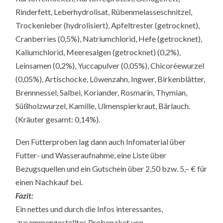
Rinderfett, Leberhydrolisat, Rübenmelasseschnitzel,
Trockenleber (hydrolisiert), Apfeltrester (getrocknet),
Cranberries (0,5%), Natriumchlorid, Hefe (getrocknet),
Kaliumchlorid, Meeresalgen (getrocknet) (0,2%),
Leinsamen (0,2%), Yuccapulver (0,05%), Chicoréewurzel
(0,05%), Artischocke, Löwenzahn, Ingwer, Birkenblätter,
Brennnessel, Salbei, Koriander, Rosmarin, Thymian,
Süßholzwurzel, Kamille, Ulmenspierkraut, Bärlauch.
(Kräuter gesamt: 0,14%).
Den Futterproben lag dann auch Infomaterial über
Futter- und Wasseraufnahme, eine Liste über
Bezugsquellen und ein Gutschein über 2,50 bzw. 5,– € für
einen Nachkauf bei.
Fazit:
Ein nettes und durch die Infos interessantes,
zusammengestelltes Probepaket von