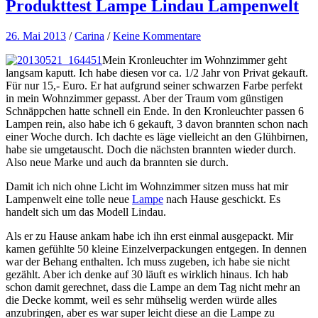
Produkttest Lampe Lindau Lampenwelt
26. Mai 2013
/
Carina
/
Keine Kommentare
Mein Kronleuchter im Wohnzimmer geht
langsam kaputt. Ich habe diesen vor ca. 1/2 Jahr von Privat gekauft.
Für nur 15,- Euro. Er hat aufgrund seiner schwarzen Farbe perfekt
in mein Wohnzimmer gepasst. Aber der Traum vom günstigen
Schnäppchen hatte schnell ein Ende. In den Kronleuchter passen 6
Lampen rein, also habe ich 6 gekauft, 3 davon brannten schon nach
einer Woche durch. Ich dachte es läge vielleicht an den Glühbirnen,
habe sie umgetauscht. Doch die nächsten brannten wieder durch.
Also neue Marke und auch da brannten sie durch.
Damit ich nich ohne Licht im Wohnzimmer sitzen muss hat mir
Lampenwelt eine tolle neue
Lampe
nach Hause geschickt. Es
handelt sich um das Modell Lindau.
Als er zu Hause ankam habe ich ihn erst einmal ausgepackt. Mir
kamen gefühlte 50 kleine Einzelverpackungen entgegen. In dennen
war der Behang enthalten. Ich muss zugeben, ich habe sie nicht
gezählt. Aber ich denke auf 30 läuft es wirklich hinaus. Ich hab
schon damit gerechnet, dass die Lampe an dem Tag nicht mehr an
die Decke kommt, weil es sehr mühselig werden würde alles
anzubringen, aber es war super leicht diese an die Lampe zu