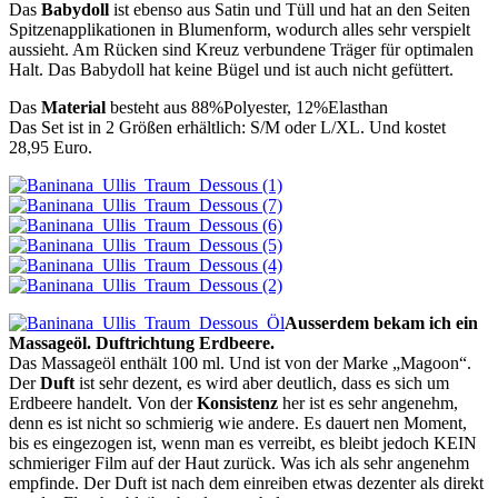
Das
Babydoll
ist ebenso aus Satin und Tüll und hat an den Seiten
Spitzenapplikationen in Blumenform, wodurch alles sehr verspielt
aussieht. Am Rücken sind Kreuz verbundene Träger für optimalen
Halt. Das Babydoll hat keine Bügel und ist auch nicht gefüttert.
Das
Material
besteht aus 88%Polyester, 12%Elasthan
Das Set ist in 2 Größen erhältlich: S/M oder L/XL. Und kostet
28,95 Euro.
Ausserdem bekam ich ein
Massageöl. Duftrichtung Erdbeere.
Das Massageöl enthält 100 ml. Und ist von der Marke „Magoon“.
Der
Duft
ist sehr dezent, es wird aber deutlich, dass es sich um
Erdbeere handelt. Von der
Konsistenz
her ist es sehr angenehm,
denn es ist nicht so schmierig wie andere. Es dauert nen Moment,
bis es eingezogen ist, wenn man es verreibt, es bleibt jedoch KEIN
schmieriger Film auf der Haut zurück. Was ich als sehr angenehm
empfinde. Der Duft ist nach dem einreiben etwas dezenter als direkt