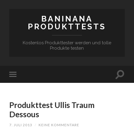
BANINANA
PRODUKTTESTS
Kostenlos Produkttester werden und tolle
Produkte testen
Produkttest Ullis Traum
Dessous
7. JULI 2013
/
KEINE KOMMENTARE