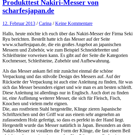
Produkttest Nakiri-Messer von
scharfesjapan.de
12. Februar 2013
/
Carina
/
Keine Kommentare
Hallo, heute möchte ich euch über das Nakiri-Messer der Firma Seki
Ryu berichten. Bestellt hatte ich das Messer auf der Seite
www.scharfesjapan.de, die ein großes Angebot an japanischen
Messern und Zubehör, wie zum Beispiel Schneidebretter und
Schleifsteine vorweisen kann. Es gibt auf der Seite die Kategorien
Kochmesser, Schleifsteine, Zubehör und Aufbewahrung.
Als das Messer ankam fiel mir zunächst einmal die schöne
Verpackung und das stilvolle Design des Messers auf. Auf der
Rückseite der Verpackung ist auch eine Anleitung zu finden, für was
sich das Messer besonders eignet und wie man es am besten schleift.
Diese Anleitung ist allerdings nur in Englisch. Auch dort zu finden
ist, eine Auflistung weiterer Messer, die sich für Fleisch, Fisch,
Knochen und vielem mehr eignen.
Die, aus rostfreiem Stahl hergestellte, Klinge zieren Japanische
Schriftzeichen und der Griff war aus einem sehr angenehm an
zufassendem Holz gefertigt, so dass es perfekt in der Hand liegt.
Hergestellt wurde das Messer natürlich in Japan. Besonders an dem
Nakiri-Messer ist vorallem die Form der Klinge, die fast einem Beil