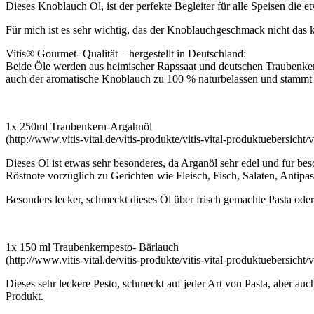
Dieses Knoblauch Öl, ist der perfekte Begleiter für alle Speisen die 
Für mich ist es sehr wichtig, das der Knoblauchgeschmack nicht das k
Vitis® Gourmet- Qualität – hergestellt in Deutschland:
Beide Öle werden aus heimischer Rapssaat und deutschen Traubenkern
auch der aromatische Knoblauch zu 100 % naturbelassen und stammt
1x 250ml Traubenkern-Argahnöl
(http://www.vitis-vital.de/vitis-produkte/vitis-vital-produktuebersicht/
Dieses Öl ist etwas sehr besonderes, da Arganöl sehr edel und für bes
Röstnote vorzüglich zu Gerichten wie Fleisch, Fisch, Salaten, Antipa
Besonders lecker, schmeckt dieses Öl über frisch gemachte Pasta ode
1x 150 ml Traubenkernpesto- Bärlauch
(http://www.vitis-vital.de/vitis-produkte/vitis-vital-produktuebersicht/v
Dieses sehr leckere Pesto, schmeckt auf jeder Art von Pasta, aber au
Produkt.