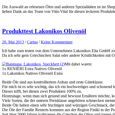
Die Auswahl an erlesenen Ölen und anderen Spezialitäten ist im Shop 
lieben Dank an das Team von Vitis-Vital für diesen leckeren Produktte
Produkttest Lakonikos Olivenöl
20. Mai 2013
/
Carina
/
Keine Kommentare
Ich habe zum testen von dem Unternehmen Lakonikos Elia GmbH zw
Da ich sehr gern Griechischen Salat oder andere Köstlichkeiten mit O
Mit dabei waren:
1x RENIÈRI Extra Natives Olivenöl
1x Lakonikos Natives Olivenöl Extra
Beide Öle sind aus kontrolliertem Anbau und erste Güteklasse.
Für mich ist es sehr wichtig, das ich ein hochwertiges und schonen
Dieses trifft, bei diesen zwei Produkten 100% zu.
Heutzutage, wenn man sich gesund und bewusst Ernähren möchte, ko
Viele Sorten, die der unteren Preisklasse angehören schmecken meist
Beide Öle haben einen sehr fruchtigen und würzigen Geschmack, di
Die Öle der Familie Renieris kommen aus der Region Finiki in der Pr
Seit über 5000 Jahren kultivieren die Griechen die Olive und tragen 