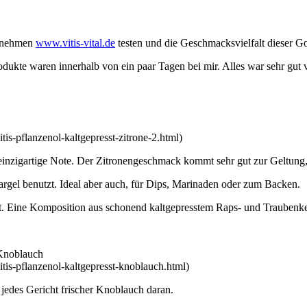
ernehmen
www.vitis-vital.de
testen und die Geschmacksvielfalt dieser G
kte waren innerhalb von ein paar Tagen bei mir. Alles war sehr gut ve
vitis-pflanzenol-kaltgepresst-zitrone-2.html)
e einzigartige Note. Der Zitronengeschmack kommt sehr gut zur Geltung,
argel benutzt. Ideal aber auch, für Dips, Marinaden oder zum Backen.
. Eine Komposition aus schonend kaltgepresstem Raps- und Traubenker
Knoblauch
/vitis-pflanzenol-kaltgepresst-knoblauch.html)
 jedes Gericht frischer Knoblauch daran.