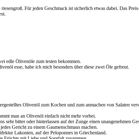
riesengroß. Für jeden Geschmack ist sicherlich etwas dabei. Das Preis
st.
ei edle Ölivenöle zum testen bekommen.
livenöl esse, habe ich mich besonders über diese zwei Öle gefreut.
d hergestelltes Olivenöl zum Kochen und zum anmachen von Salaten ve
mmt man an Olivenöl einfach nicht mehr vorbei.
ens sehr bitter oder hinterlassen auf der Zunge einen unangenehmen G
e jedes Gericht zu einem Gaumenschmaus machen.
äfektur Lakonien, auf der Peloponnes in Griechenland.
die Früchte mit Liebe und Sorgfalt zusammen.