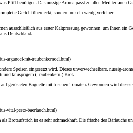
etwas Pfiff benötigen. Das nussige Aroma passt zu allen Mediterranen G
omplette Gericht überdeckt, sondern nur ein wenig verfeinert.
en ausschließlich aus erster Kaltpressung gewonnen, um Ihnen ein Gou
 aus Deutschland.
vitis-arganoel-mit-traubenkernoel.html)
ondere Speisen eingesetzt wird. Dieses unverwechselbare, nussig-aromat
sti und knusprigem (Traubenkern-) Brot.
r auf gerösteten Baguette mit frischen Tomaten. Gewonnen wird dieses
itis-vital-pesto-baerlauch.html)
ch als Brotaufstrich ist es sehr schmackhaft. Die frische des Bärlauch