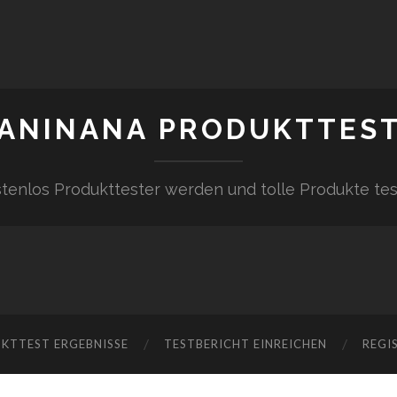
ANINANA PRODUKTTES
tenlos Produkttester werden und tolle Produkte te
KTTEST ERGEBNISSE
TESTBERICHT EINREICHEN
REGI