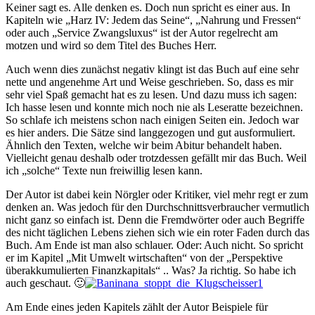
Keiner sagt es. Alle denken es. Doch nun spricht es einer aus. In
Kapiteln wie „Harz IV: Jedem das Seine“, „Nahrung und Fressen“
oder auch „Service Zwangsluxus“ ist der Autor regelrecht am
motzen und wird so dem Titel des Buches Herr.
Auch wenn dies zunächst negativ klingt ist das Buch auf eine sehr
nette und angenehme Art und Weise geschrieben. So, dass es mir
sehr viel Spaß gemacht hat es zu lesen. Und dazu muss ich sagen:
Ich hasse lesen und konnte mich noch nie als Leseratte bezeichnen.
So schlafe ich meistens schon nach einigen Seiten ein. Jedoch war
es hier anders. Die Sätze sind langgezogen und gut ausformuliert.
Ähnlich den Texten, welche wir beim Abitur behandelt haben.
Vielleicht genau deshalb oder trotzdessen gefällt mir das Buch. Weil
ich „solche“ Texte nun freiwillig lesen kann.
Der Autor ist dabei kein Nörgler oder Kritiker, viel mehr regt er zum
denken an. Was jedoch für den Durchschnittsverbraucher vermutlich
nicht ganz so einfach ist. Denn die Fremdwörter oder auch Begriffe
des nicht täglichen Lebens ziehen sich wie ein roter Faden durch das
Buch. Am Ende ist man also schlauer. Oder: Auch nicht. So spricht
er im Kapitel „Mit Umwelt wirtschaften“ von der „Perspektive
überakkumulierten Finanzkapitals“ .. Was? Ja richtig. So habe ich
auch geschaut. 🙂
Am Ende eines jeden Kapitels zählt der Autor Beispiele für