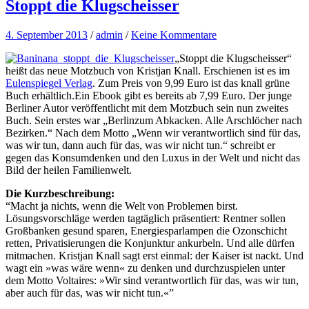
Stoppt die Klugscheisser
4. September 2013
/
admin
/
Keine Kommentare
„Stoppt die Klugscheisser“
heißt das neue Motzbuch von Kristjan Knall. Erschienen ist es im
Eulenspiegel Verlag
. Zum Preis von 9,99 Euro ist das knall grüne
Buch erhältlich.Ein Ebook gibt es bereits ab 7,99 Euro. Der junge
Berliner Autor veröffentlicht mit dem Motzbuch sein nun zweites
Buch. Sein erstes war „Berlinzum Abkacken. Alle Arschlöcher nach
Bezirken.“ Nach dem Motto „Wenn wir verantwortlich sind für das,
was wir tun, dann auch für das, was wir nicht tun.“ schreibt er
gegen das Konsumdenken und den Luxus in der Welt und nicht das
Bild der heilen Familienwelt.
Die Kurzbeschreibung:
“Macht ja nichts, wenn die Welt von Problemen birst.
Lösungsvorschläge werden tagtäglich präsentiert: Rentner sollen
Großbanken gesund sparen, Energiesparlampen die Ozonschicht
retten, Privatisierungen die Konjunktur ankurbeln. Und alle dürfen
mitmachen. Kristjan Knall sagt erst einmal: der Kaiser ist nackt. Und
wagt ein »was wäre wenn« zu denken und durchzuspielen unter
dem Motto Voltaires: »Wir sind verantwortlich für das, was wir tun,
aber auch für das, was wir nicht tun.«”