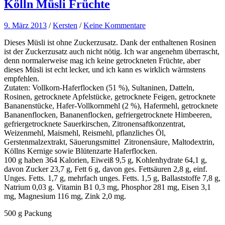
Kölln Müsli Früchte
9. März 2013
/
Kersten
/
Keine Kommentare
Dieses Müsli ist ohne Zuckerzusatz. Dank der enthaltenen Rosinen
ist der Zuckerzusatz auch nicht nötig. Ich war angenehm überrascht,
denn normalerweise mag ich keine getrockneten Früchte, aber
dieses Müsli ist echt lecker, und ich kann es wirklich wärmstens
empfehlen.
Zutaten: Vollkorn-Haferflocken (51 %), Sultaninen, Datteln,
Rosinen, getrocknete Apfelstücke, getrocknete Feigen, getrocknete
Bananenstücke, Hafer-Vollkornmehl (2 %), Hafermehl, getrocknete
Bananenflocken, Bananenflocken, gefriergetrocknete Himbeeren,
gefriergetrocknete Sauerkirschen, Zitronensaftkonzentrat,
Weizenmehl, Maismehl, Reismehl, pflanzliches Öl,
Gerstenmalzextrakt, Säuerungsmittel Zitronensäure, Maltodextrin,
Köllns Kernige sowie Blütenzarte Haferflocken.
100 g haben 364 Kalorien, Eiweiß 9,5 g, Kohlenhydrate 64,1 g,
davon Zucker 23,7 g, Fett 6 g, davon ges. Fettsäuren 2,8 g, einf.
Unges. Fetts. 1,7 g, mehrfach unges. Fetts. 1,5 g, Ballaststoffe 7,8 g,
Natrium 0,03 g. Vitamin B1 0,3 mg, Phosphor 281 mg, Eisen 3,1
mg, Magnesium 116 mg, Zink 2,0 mg.
500 g Packung