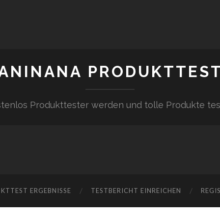
ANINANA PRODUKTTES
tenlos Produkttester werden und tolle Produkte te
KTTEST ERGEBNISSE
TESTBERICHT EINREICHEN
REGI