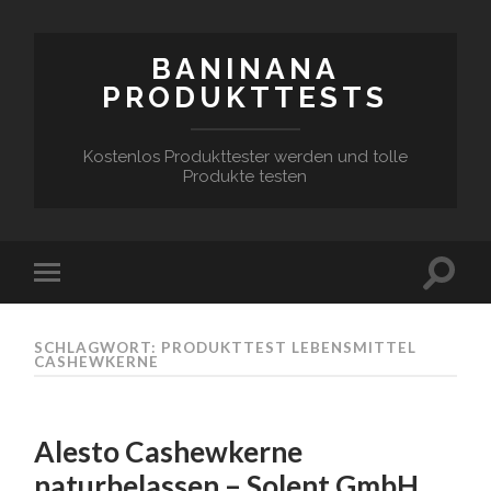
BANINANA
PRODUKTTESTS
Kostenlos Produkttester werden und tolle
Produkte testen
SCHLAGWORT:
PRODUKTTEST LEBENSMITTEL
CASHEWKERNE
Alesto Cashewkerne
naturbelassen – Solent GmbH