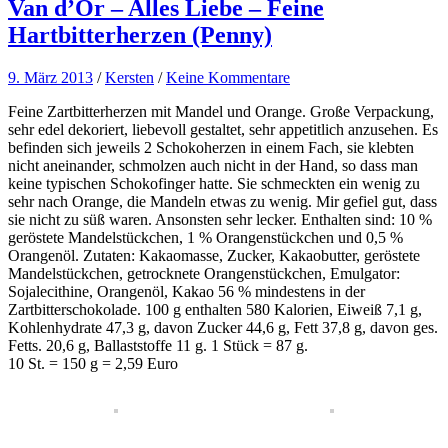
Van d’Or – Alles Liebe – Feine
Hartbitterherzen (Penny)
9. März 2013
/
Kersten
/
Keine Kommentare
Feine Zartbitterherzen mit Mandel und Orange. Große Verpackung,
sehr edel dekoriert, liebevoll gestaltet, sehr appetitlich anzusehen. Es
befinden sich jeweils 2 Schokoherzen in einem Fach, sie klebten
nicht aneinander, schmolzen auch nicht in der Hand, so dass man
keine typischen Schokofinger hatte. Sie schmeckten ein wenig zu
sehr nach Orange, die Mandeln etwas zu wenig. Mir gefiel gut, dass
sie nicht zu süß waren. Ansonsten sehr lecker. Enthalten sind: 10 %
geröstete Mandelstückchen, 1 % Orangenstückchen und 0,5 %
Orangenöl. Zutaten: Kakaomasse, Zucker, Kakaobutter, geröstete
Mandelstückchen, getrocknete Orangenstückchen, Emulgator:
Sojalecithine, Orangenöl, Kakao 56 % mindestens in der
Zartbitterschokolade. 100 g enthalten 580 Kalorien, Eiweiß 7,1 g,
Kohlenhydrate 47,3 g, davon Zucker 44,6 g, Fett 37,8 g, davon ges.
Fetts. 20,6 g, Ballaststoffe 11 g. 1 Stück = 87 g.
10 St. = 150 g = 2,59 Euro