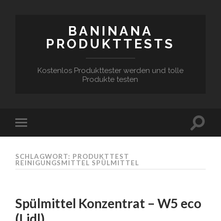
BANINANA
PRODUKTTESTS
Kostenlos Produkttester werden und tolle
Produkte testen
SCHLAGWORT:
PRODUKTTEST
REINIGUNGSMITTEL SPÜLMITTEL
Spülmittel Konzentrat – W5 eco
(Lidl)