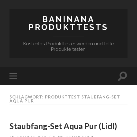
BANINANA
PRODUKTTESTS
Kostenlos Produkttester werden und tolle
Produkte testen
SCHLAGWORT:
PRODUKTTEST STAUBFANG-SET
AQUA PUR
Staubfang-Set Aqua Pur (Lidl)
15. OKTOBER 2012
/
KEINE KOMMENTARE