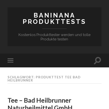
BANINANA
PRODUKTTESTS
Kostenlos Produkttester werden und tolle
Produkte testen
SCHLAGWORT:
PRODUKTTEST TEE BAD
HEILBRUNNER
Tee – Bad Heilbrunner
Naturheilmittel GmbH