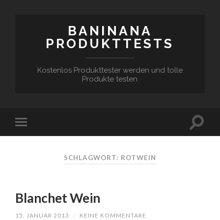
BANINANA
PRODUKTTESTS
Kostenlos Produkttester werden und tolle
Produkte testen
SCHLAGWORT:
ROTWEIN
Blanchet Wein
15. JANUAR 2013
/
KEINE KOMMENTARE