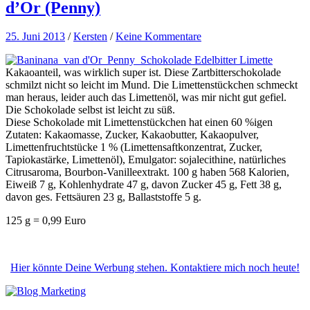
d’Or (Penny)
25. Juni 2013
/
Kersten
/
Keine Kommentare
Kakaoanteil, was wirklich super ist. Diese Zartbitterschokolade
schmilzt nicht so leicht im Mund. Die Limettenstückchen schmeckt
man heraus, leider auch das Limettenöl, was mir nicht gut gefiel.
Die Schokolade selbst ist leicht zu süß.
Diese Schokolade mit Limettenstückchen hat einen 60 %igen
Zutaten: Kakaomasse, Zucker, Kakaobutter, Kakaopulver,
Limettenfruchtstücke 1 % (Limettensaftkonzentrat, Zucker,
Tapiokastärke, Limettenöl), Emulgator: sojalecithine, natürliches
Citrusaroma, Bourbon-Vanilleextrakt. 100 g haben 568 Kalorien,
Eiweiß 7 g, Kohlenhydrate 47 g, davon Zucker 45 g, Fett 38 g,
davon ges. Fettsäuren 23 g, Ballaststoffe 5 g.
125 g = 0,99 Euro
Hier könnte Deine Werbung stehen. Kontaktiere mich noch heute!