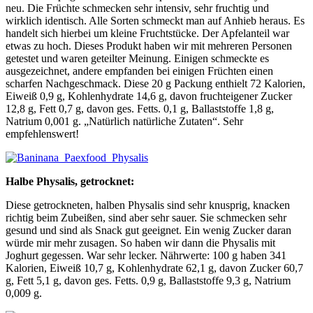
neu. Die Früchte schmecken sehr intensiv, sehr fruchtig und
wirklich identisch. Alle Sorten schmeckt man auf Anhieb heraus. Es
handelt sich hierbei um kleine Fruchtstücke. Der Apfelanteil war
etwas zu hoch. Dieses Produkt haben wir mit mehreren Personen
getestet und waren geteilter Meinung. Einigen schmeckte es
ausgezeichnet, andere empfanden bei einigen Früchten einen
scharfen Nachgeschmack. Diese 20 g Packung enthielt 72 Kalorien,
Eiweiß 0,9 g, Kohlenhydrate 14,6 g, davon fruchteigener Zucker
12,8 g, Fett 0,7 g, davon ges. Fetts. 0,1 g, Ballaststoffe 1,8 g,
Natrium 0,001 g. „Natürlich natürliche Zutaten“. Sehr
empfehlenswert!
Halbe Physalis, getrocknet:
Diese getrockneten, halben Physalis sind sehr knusprig, knacken
richtig beim Zubeißen, sind aber sehr sauer. Sie schmecken sehr
gesund und sind als Snack gut geeignet. Ein wenig Zucker daran
würde mir mehr zusagen. So haben wir dann die Physalis mit
Joghurt gegessen. War sehr lecker. Nährwerte: 100 g haben 341
Kalorien, Eiweiß 10,7 g, Kohlenhydrate 62,1 g, davon Zucker 60,7
g, Fett 5,1 g, davon ges. Fetts. 0,9 g, Ballaststoffe 9,3 g, Natrium
0,009 g.