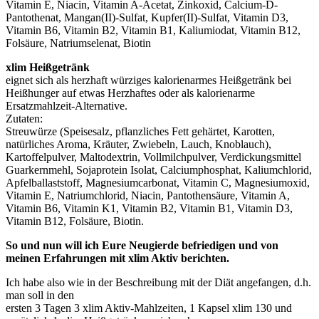
Vitamin E, Niacin, Vitamin A-Acetat, Zinkoxid, Calcium-D-
Pantothenat, Mangan(II)-Sulfat, Kupfer(II)-Sulfat, Vitamin D3,
Vitamin B6, Vitamin B2, Vitamin B1, Kaliumiodat, Vitamin B12,
Folsäure, Natriumselenat, Biotin
xlim Heißgetränk
eignet sich als herzhaft würziges kalorienarmes Heißgetränk bei
Heißhunger auf etwas Herzhaftes oder als kalorienarme
Ersatzmahlzeit-Alternative.
Zutaten:
Streuwürze (Speisesalz, pflanzliches Fett gehärtet, Karotten,
natürliches Aroma, Kräuter, Zwiebeln, Lauch, Knoblauch),
Kartoffelpulver, Maltodextrin, Vollmilchpulver, Verdickungsmittel
Guarkernmehl, Sojaprotein Isolat, Calciumphosphat, Kaliumchlorid,
Apfelballaststoff, Magnesiumcarbonat, Vitamin C, Magnesiumoxid,
Vitamin E, Natriumchlorid, Niacin, Pantothensäure, Vitamin A,
Vitamin B6, Vitamin K1, Vitamin B2, Vitamin B1, Vitamin D3,
Vitamin B12, Folsäure, Biotin.
So und nun will ich Eure Neugierde befriedigen und von
meinen Erfahrungen mit xlim Aktiv berichten.
Ich habe also wie in der Beschreibung mit der Diät angefangen, d.h.
man soll in den
ersten 3 Tagen 3 xlim Aktiv-Mahlzeiten, 1 Kapsel xlim 130 und