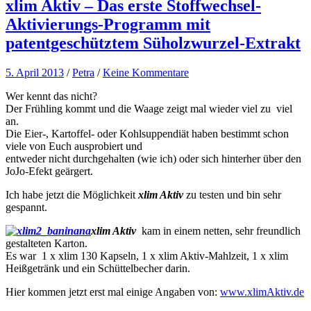
xlim Aktiv – Das erste Stoffwechsel-
Aktivierungs-Programm mit
patentgeschütztem Süholzwurzel-Extrakt
5. April 2013
/
Petra
/
Keine Kommentare
Wer kennt das nicht?
Der Frühling kommt und die Waage zeigt mal wieder viel zu viel
an.
Die Eier-, Kartoffel- oder Kohlsuppendiät haben bestimmt schon
viele von Euch ausprobiert und
entweder nicht durchgehalten (wie ich) oder sich hinterher über den
JoJo-Efekt geärgert.
Ich habe jetzt die Möglichkeit
xlim Aktiv
zu testen und bin sehr
gespannt.
xlim
Aktiv
kam in einem netten, sehr freundlich
gestalteten Karton.
Es war 1 x xlim 130 Kapseln, 1 x xlim Aktiv-Mahlzeit, 1 x xlim
Heißgetränk und ein Schüttelbecher darin.
Hier kommen jetzt erst mal einige Angaben von:
www.xlimAktiv.de