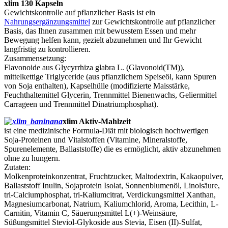
xlim 130 Kapseln
Gewichtskontrolle auf pflanzlicher Basis ist ein
Nahrungsergänzungsmittel
zur Gewichtskontrolle auf pflanzlicher
Basis, das Ihnen zusammen mit bewusstem Essen und mehr
Bewegung helfen kann, gezielt abzunehmen und Ihr Gewicht
langfristig zu kontrollieren.
Zusammensetzung:
Flavonoide aus Glycyrrhiza glabra L. (Glavonoid(TM)),
mittelkettige Triglyceride (aus pflanzlichem Speiseöl, kann Spuren
von Soja enthalten), Kapselhülle (modifizierte Maisstärke,
Feuchthaltemittel Glycerin, Trennmittel Bienenwachs, Geliermittel
Carrageen und Trennmittel Dinatriumphosphat).
xlim Aktiv-Mahlzeit
ist eine medizinische Formula-Diät mit biologisch hochwertigen
Soja-Proteinen und Vitalstoffen (Vitamine, Mineralstoffe,
Spurenelemente, Ballaststoffe) die es ermöglicht, aktiv abzunehmen
ohne zu hungern.
Zutaten:
Molkenproteinkonzentrat, Fruchtzucker, Maltodextrin, Kakaopulver,
Ballaststoff Inulin, Sojaprotein Isolat, Sonnenblumenöl, Linolsäure,
tri-Calciumphosphat, tri-Kaliumcitrat, Verdickungsmittel Xanthan,
Magnesiumcarbonat, Natrium, Kaliumchlorid, Aroma, Lecithin, L-
Carnitin, Vitamin C, Säuerungsmittel L(+)-Weinsäure,
Süßungsmittel Steviol-Glykoside aus Stevia, Eisen (II)-Sulfat,