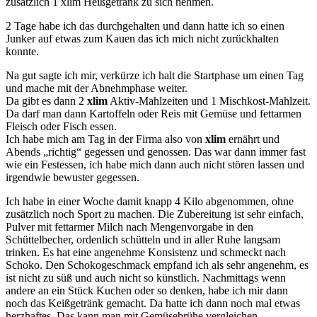
zusätzlich 1 xlim Heißgetränk zu sich nehmen.
2 Tage habe ich das durchgehalten und dann hatte ich so einen
Junker auf etwas zum Kauen das ich mich nicht zurückhalten
konnte.
Na gut sagte ich mir, verkürze ich halt die Startphase um einen Tag
und mache mit der Abnehmphase weiter.
Da gibt es dann 2
xlim
Aktiv-Mahlzeiten und 1 Mischkost-Mahlzeit.
Da darf man dann Kartoffeln oder Reis mit Gemüse und fettarmen
Fleisch oder Fisch essen.
Ich habe mich am Tag in der Firma also von
xlim
ernährt und
Abends „richtig“ gegessen und genossen. Das war dann immer fast
wie ein Festessen, ich habe mich dann auch nicht stören lassen und
irgendwie bewuster gegessen.
Ich habe in einer Woche damit knapp 4 Kilo abgenommen, ohne
zusätzlich noch Sport zu machen. Die Zubereitung ist sehr einfach,
Pulver mit fettarmer Milch nach Mengenvorgabe in den
Schüttelbecher, ordenlich schütteln und in aller Ruhe langsam
trinken. Es hat eine angenehme Konsistenz und schmeckt nach
Schoko. Den Schokogeschmack empfand ich als sehr angenehm, es
ist nicht zu süß und auch nicht so künstlich. Nachmittags wenn
andere an ein Stück Kuchen oder so denken, habe ich mir dann
noch das Keißgetränk gemacht. Da hatte ich dann noch mal etwas
herzhaftes. Das kann man mit Gemüsebrühe vergleichen.