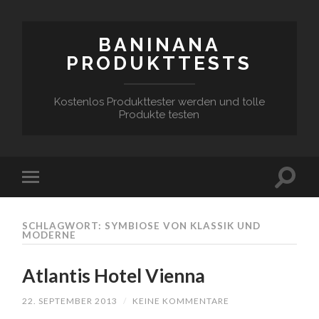
BANINANA
PRODUKTTESTS
Kostenlos Produkttester werden und tolle
Produkte testen
SCHLAGWORT:
SYMBIOSE VON KLASSIK UND
MODERNE
Atlantis Hotel Vienna
22. SEPTEMBER 2013
/
KEINE KOMMENTARE