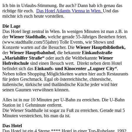
Ich bin in Urlaubs-Stimmung. Ihr auch? Dann hab ich genau das
richtige für euch.
Das Hotel Atlantis Vienna in Wien.
Und das
möchte ich euch heute vorstellen.
Die Lage
Das Hotel liegt zentral in Wien. In wenigen Minuten ist man z.B. in
der
Wiener Stadthalle,
welche gerade 55-Jähriges Bestehen feiert.
(www.stadthalle.com/55jahre) Tolle Events, wie Shows und
Konzerte warten auf die Besucher. Die
Wiener Hauptbibliothek,
der
Wiener Hauptbahnhof
, die bekannte
Einkaufsstraße
„Mariahilfer Straße“
oder auch die Weltbekannte
Wiener
Hofreitschule
sind einen Besuch wert. Direkt neben dem Hotel
befindet sich das
Einkaufs- und Kinocenter „Lugner City“
.
Neben tollen Shopping Möglichkeiten warten hier auch Restaurants
für jeden Geschmack. Egal ob österreichische, chinesische,
italienische, türkische und thailändische Küche jeder wird hier
seinen Gaumen verwöhnen können.
Alles ist in nur 10 Minuten per U-Bahn zu erreichen. Die U-Bahn
Station ist 1 Gehminute entfernt.
Die Wiener Stadthalle ist sogar zu Fuß zu erreichen. Gerade mal 5
Minuten verstreichen, bis man da ist.
Das Hotel
Das Hotel ist ein 4 Sterne **** Hotel in einer Top-Ruhelage. 1992