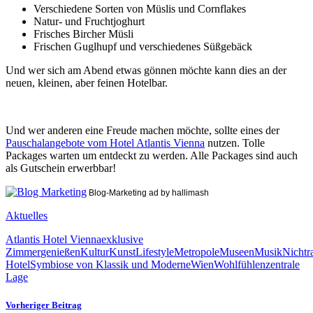
Verschiedene Sorten von Müslis und Cornflakes
Natur- und Fruchtjoghurt
Frisches Bircher Müsli
Frischen Guglhupf und verschiedenes Süßgebäck
Und wer sich am Abend etwas gönnen möchte kann dies an der
neuen, kleinen, aber feinen Hotelbar.
Und wer anderen eine Freude machen möchte, sollte eines der
Pauschalangebote vom Hotel Atlantis Vienna
nutzen. Tolle
Packages warten um entdeckt zu werden. Alle Packages sind auch
als Gutschein erwerbbar!
Blog-Marketing ad by hallimash
Aktuelles
Atlantis Hotel Vienna
exklusive
Zimmer
genießen
Kultur
Kunst
Lifestyle
Metropole
Museen
Musik
Nichtr
Hotel
Symbiose von Klassik und Moderne
Wien
Wohlfühlen
zentrale
Lage
Vorheriger Beitrag