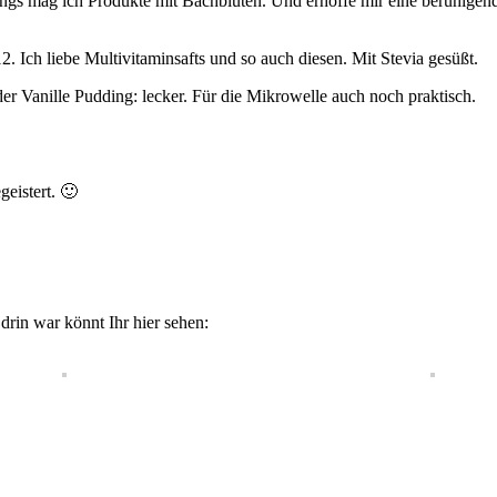
ings mag ich Produkte mit Bachblüten. Und erhoffe mir eine beruhigend
. Ich liebe Multivitaminsafts und so auch diesen. Mit Stevia gesüßt.
er Vanille Pudding: lecker. Für die Mikrowelle auch noch praktisch.
geistert. 🙂
 drin war könnt Ihr hier sehen: