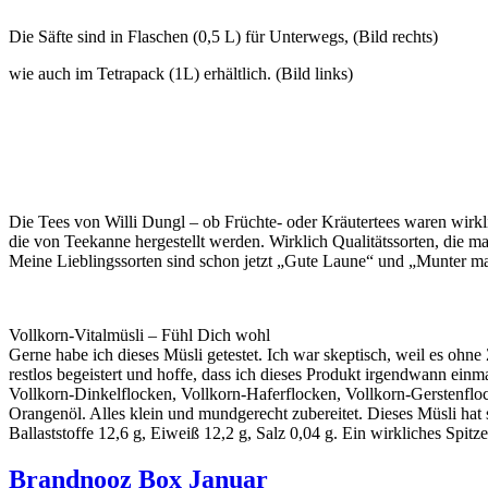
Die Säfte sind in Flaschen (0,5 L) für Unterwegs, (Bild rechts)
wie auch im Tetrapack (1L) erhältlich. (Bild links)
Die Tees von Willi Dungl – ob Früchte- oder Kräutertees waren wirkli
die von Teekanne hergestellt werden. Wirklich Qualitätssorten, die m
Meine Lieblingssorten sind schon jetzt „Gute Laune“ und „Munter m
Vollkorn-Vitalmüsli – Fühl Dich wohl
Gerne habe ich dieses Müsli getestet. Ich war skeptisch, weil es ohn
restlos begeistert und hoffe, dass ich dieses Produkt irgendwann ei
Vollkorn-Dinkelflocken, Vollkorn-Haferflocken, Vollkorn-Gerstenflo
Orangenöl. Alles klein und mundgerecht zubereitet. Dieses Müsli hat s
Ballaststoffe 12,6 g, Eiweiß 12,2 g, Salz 0,04 g. Ein wirkliches Spi
Brandnooz Box Januar