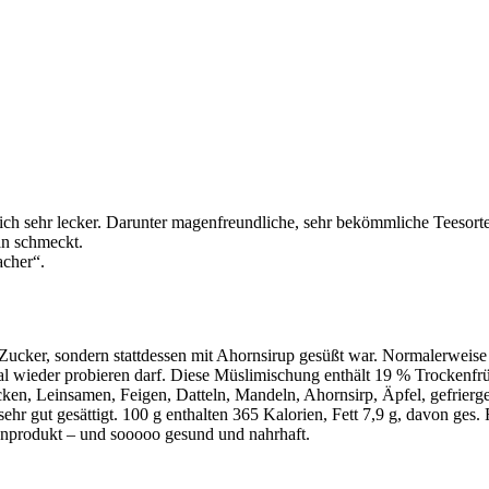
ch sehr lecker. Darunter magenfreundliche, sehr bekömmliche Teesorten
an schmeckt.
acher“.
e Zucker, sondern stattdessen mit Ahornsirup gesüßt war. Normalerweise
nmal wieder probieren darf. Diese Müslimischung enthält 19 % Trockenf
cken, Leinsamen, Feigen, Datteln, Mandeln, Ahornsirp, Äpfel, gefrierg
ehr gut gesättigt. 100 g enthalten 365 Kalorien, Fett 7,9 g, davon ges
tzenprodukt – und sooooo gesund und nahrhaft.