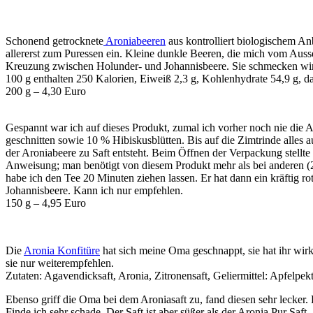
Schonend getrocknete
Aroniabeeren
aus kontrolliert biologischem An
allererst zum Puressen ein. Kleine dunkle Beeren, die mich vom Auss
Kreuzung zwischen Holunder- und Johannisbeere. Sie schmecken wir
100 g enthalten 250 Kalorien, Eiweiß 2,3 g, Kohlenhydrate 54,9 g, da
200 g – 4,30 Euro
Gespannt war ich auf dieses Produkt, zumal ich vorher noch nie die A
geschnitten sowie 10 % Hibiskusblütten. Bis auf die Zimtrinde alles 
der Aroniabeere zu Saft entsteht. Beim Öffnen der Verpackung stellte 
Anweisung; man benötigt von diesem Produkt mehr als bei anderen (2
habe ich den Tee 20 Minuten ziehen lassen. Er hat dann ein kräftig r
Johannisbeere. Kann ich nur empfehlen.
150 g – 4,95 Euro
Die
Aronia Konfitüre
hat sich meine Oma geschnappt, sie hat ihr wirk
sie nur weiterempfehlen.
Zutaten: Agavendicksaft, Aronia, Zitronensaft, Geliermittel: Apfelpek
Ebenso griff die Oma bei dem Aroniasaft zu, fand diesen sehr lecker
Finde ich sehr schade. Der Saft ist aber süßer als der Aronia Pur Saft.