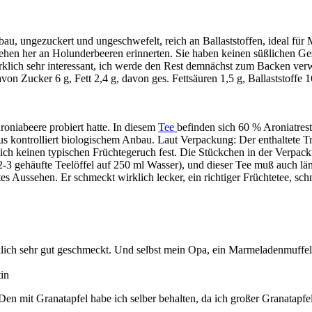
bau, ungezuckert und ungeschwefelt, reich an Ballaststoffen, ideal fü
ehen her an Holunderbeeren erinnerten. Sie haben keinen süßlichen Ges
klich sehr interessant, ich werde den Rest demnächst zum Backen ver
von Zucker 6 g, Fett 2,4 g, davon ges. Fettsäuren 1,5 g, Ballaststoffe
roniabeere probiert hatte. In diesem
Tee
befinden sich 60 % Aroniatres
aus kontrolliert biologischem Anbau. Laut Verpackung: Der enthaltete T
ich keinen typischen Früchtegeruch fest. Die Stückchen in der Verpacku
-3 gehäufte Teelöffel auf 250 ml Wasser), und dieser Tee muß auch lä
otes Aussehen. Er schmeckt wirklich lecker, ein richtiger Früchtetee, 
lich sehr gut geschmeckt. Und selbst mein Opa, ein Marmeladenmuffel, 
tin
. Den mit Granatapfel habe ich selber behalten, da ich großer Granatap