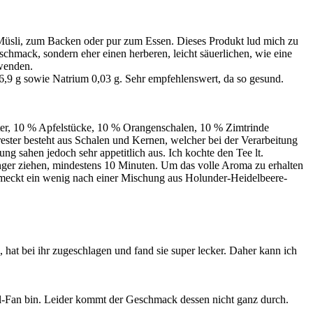
r Müsli, zum Backen oder pur zum Essen. Dieses Produkt lud mich zu
chmack, sondern eher einen herberen, leicht säuerlichen, wie eine
wenden.
 16,9 g sowie Natrium 0,03 g. Sehr empfehlenswert, da so gesund.
ter, 10 % Apfelstücke, 10 % Orangenschalen, 10 % Zimtrinde
rester besteht aus Schalen und Kernen, welcher bei der Verarbeitung
ng sahen jedoch sehr appetitlich aus. Ich kochte den Tee lt.
nger ziehen, mindestens 10 Minuten. Um das volle Aroma zu erhalten
schmeckt ein wenig nach einer Mischung aus Holunder-Heidelbeere-
hat bei ihr zugeschlagen und fand sie super lecker. Daher kann ich
fel-Fan bin. Leider kommt der Geschmack dessen nicht ganz durch.