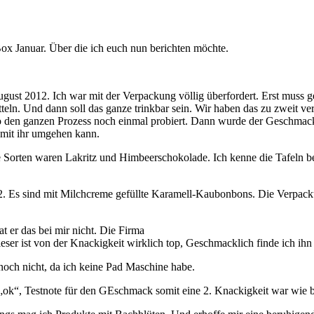
ox Januar. Über die ich euch nun berichten möchte.
August 2012. Ich war mit der Verpackung völlig überfordert. Erst muss
ln. Und dann soll das ganze trinkbar sein. Wir haben das zu zweit ver
so den ganzen Prozess noch einmal probiert. Dann wurde der Geschmack d
 mit ihr umgehen kann.
e Sorten waren Lakritz und Himbeerschokolade. Ich kenne die Tafeln be
 Es sind mit Milchcreme gefüllte Karamell-Kaubonbons. Die Verpackung 
t er das bei mir nicht. Die Firma
er ist von der Knackigkeit wirklich top, Geschmacklich finde ich ihn
e noch nicht, da ich keine Pad Maschine habe.
e „ok“, Testnote für den GEschmack somit eine 2. Knackigkeit war wie 