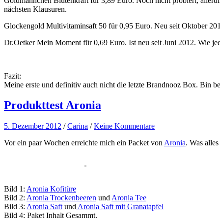
Goldmännchen Blütenkraft für 3,89 Euro. Noch nicht probiert, allerd
nächsten Klausuren.
Glockengold Multivitaminsaft 50 für 0,95 Euro. Neu seit Oktober 2012
Dr.Oetker Mein Moment für 0,69 Euro. Ist neu seit Juni 2012. Wie jed
Fazit:
Meine erste und definitiv auch nicht die letzte Brandnooz Box. Bin be
Produkttest Aronia
5. Dezember 2012
/
Carina
/
Keine Kommentare
Vor ein paar Wochen erreichte mich ein Packet von
Aronia
. Was alles
Bild 1:
Aronia Kofitüre
Bild 2:
Aronia Trockenbeeren
und
Aronia Tee
Bild 3:
Aronia Saft
und
Aronia Saft mit Granatapfel
Bild 4: Paket Inhalt Gesammt.