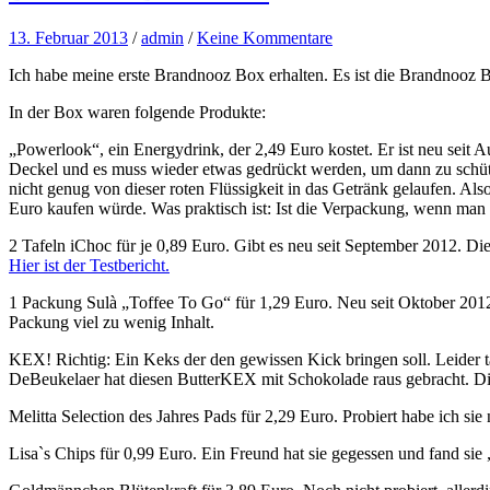
13. Februar 2013
/
admin
/
Keine Kommentare
Ich habe meine erste Brandnooz Box erhalten. Es ist die Brandnooz B
In der Box waren folgende Produkte:
„Powerlook“, ein Energydrink, der 2,49 Euro kostet. Er ist neu seit 
Deckel und es muss wieder etwas gedrückt werden, um dann zu schütte
nicht genug von dieser roten Flüssigkeit in das Getränk gelaufen. Al
Euro kaufen würde. Was praktisch ist: Ist die Verpackung, wenn man
2 Tafeln iChoc für je 0,89 Euro. Gibt es neu seit September 2012. Di
Hier ist der Testbericht.
1 Packung Sulà „Toffee To Go“ für 1,29 Euro. Neu seit Oktober 2012.
Packung viel zu wenig Inhalt.
KEX! Richtig: Ein Keks der den gewissen Kick bringen soll. Leider ta
DeBeukelaer hat diesen ButterKEX mit Schokolade raus gebracht. Dies
Melitta Selection des Jahres Pads für 2,29 Euro. Probiert habe ich si
Lisa`s Chips für 0,99 Euro. Ein Freund hat sie gegessen und fand si