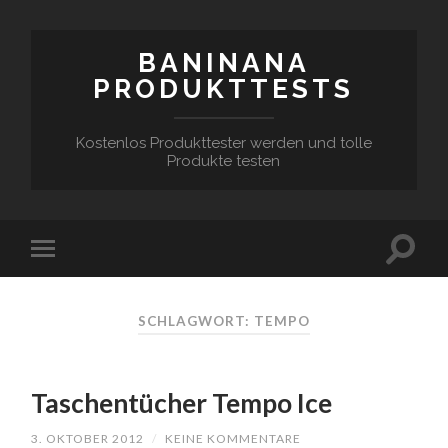
BANINANA
PRODUKTTESTS
Kostenlos Produkttester werden und tolle
Produkte testen
SCHLAGWORT:
TEMPO
Taschentücher Tempo Ice
3. OKTOBER 2012
/
KEINE KOMMENTARE