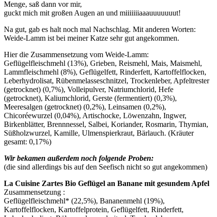
Menge, saß dann vor mir,
guckt mich mit großen Augen an und miiiiiiiaaauuuuuuut!
Na gut, gab es halt noch mal Nachschlag. Mit anderen Worten:
Weide-Lamm ist bei meiner Katze sehr gut angekommen.
Hier die Zusammensetzung vom Weide-Lamm:
Geflügelfleischmehl (13%), Grieben, Reismehl, Mais, Maismehl,
Lammfleischmehl (8%), Geflügelfett, Rinderfett, Kartoffelflocken,
Leberhydrolisat, Rübenmelasseschnitzel, Trockenleber, Apfeltrester
(getrocknet) (0,7%), Volleipulver, Natriumchlorid, Hefe
(getrocknet), Kaliumchlorid, Gerste (fermentiert) (0,3%),
Meeresalgen (getrocknet) (0,2%), Leinsamen (0,2%),
Chicoréewurzel (0,04%), Artischocke, Löwenzahn, Ingwer,
Birkenblätter, Brennnessel, Salbei, Koriander, Rosmarin, Thymian,
Süßholzwurzel, Kamille, Ulmenspierkraut, Bärlauch. (Kräuter
gesamt: 0,17%)
Wir bekamen außerdem noch folgende Proben:
(die sind allerdings bis auf den Seefisch nicht so gut angekommen)
La Cuisine Zartes Bio Geflügel an Banane mit gesundem Apfel
Zusammensetzung :
Geflügelfleischmehl* (22,5%), Bananenmehl (19%),
Kartoffelflocken, Kartoffelprotein, Geflügelfett, Rinderfett,