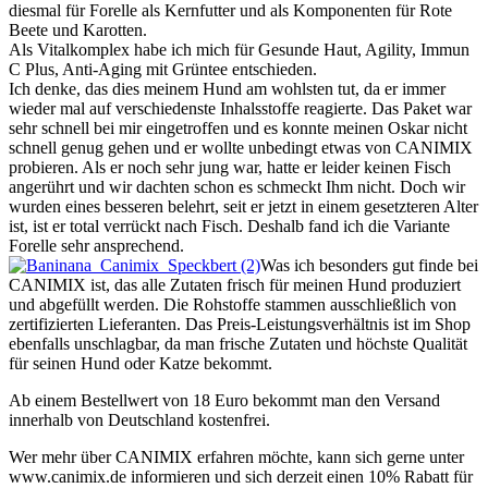
diesmal für Forelle als Kernfutter und als Komponenten für Rote
Beete und Karotten.
Als Vitalkomplex habe ich mich für Gesunde Haut, Agility, Immun
C Plus, Anti-Aging mit Grüntee entschieden.
Ich denke, das dies meinem Hund am wohlsten tut, da er immer
wieder mal auf verschiedenste Inhalsstoffe reagierte. Das Paket war
sehr schnell bei mir eingetroffen und es konnte meinen Oskar nicht
schnell genug gehen und er wollte unbedingt etwas von CANIMIX
probieren. Als er noch sehr jung war, hatte er leider keinen Fisch
angerührt und wir dachten schon es schmeckt Ihm nicht. Doch wir
wurden eines besseren belehrt, seit er jetzt in einem gesetzteren Alter
ist, ist er total verrückt nach Fisch. Deshalb fand ich die Variante
Forelle sehr ansprechend.
Was ich besonders gut finde bei
CANIMIX ist, das alle Zutaten frisch für meinen Hund produziert
und abgefüllt werden. Die Rohstoffe stammen ausschließlich von
zertifizierten Lieferanten. Das Preis-Leistungsverhältnis ist im Shop
ebenfalls unschlagbar, da man frische Zutaten und höchste Qualität
für seinen Hund oder Katze bekommt.
Ab einem Bestellwert von 18 Euro bekommt man den Versand
innerhalb von Deutschland kostenfrei.
Wer mehr über CANIMIX erfahren möchte, kann sich gerne unter
www.canimix.de informieren und sich derzeit einen 10% Rabatt für