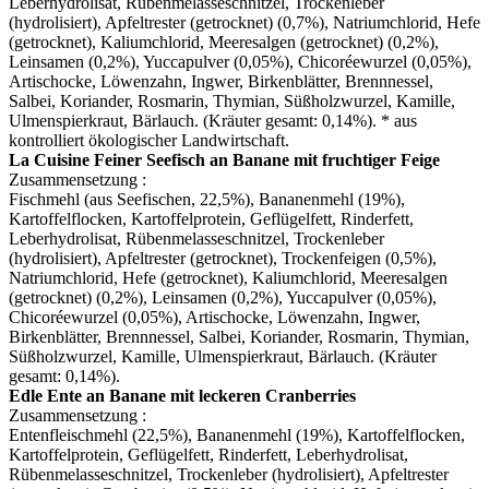
Leberhydrolisat, Rübenmelasseschnitzel, Trockenleber
(hydrolisiert), Apfeltrester (getrocknet) (0,7%), Natriumchlorid, Hefe
(getrocknet), Kaliumchlorid, Meeresalgen (getrocknet) (0,2%),
Leinsamen (0,2%), Yuccapulver (0,05%), Chicoréewurzel (0,05%),
Artischocke, Löwenzahn, Ingwer, Birkenblätter, Brennnessel,
Salbei, Koriander, Rosmarin, Thymian, Süßholzwurzel, Kamille,
Ulmenspierkraut, Bärlauch. (Kräuter gesamt: 0,14%). * aus
kontrolliert ökologischer Landwirtschaft.
La Cuisine Feiner Seefisch an Banane mit fruchtiger Feige
Zusammensetzung :
Fischmehl (aus Seefischen, 22,5%), Bananenmehl (19%),
Kartoffelflocken, Kartoffelprotein, Geflügelfett, Rinderfett,
Leberhydrolisat, Rübenmelasseschnitzel, Trockenleber
(hydrolisiert), Apfeltrester (getrocknet), Trockenfeigen (0,5%),
Natriumchlorid, Hefe (getrocknet), Kaliumchlorid, Meeresalgen
(getrocknet) (0,2%), Leinsamen (0,2%), Yuccapulver (0,05%),
Chicoréewurzel (0,05%), Artischocke, Löwenzahn, Ingwer,
Birkenblätter, Brennnessel, Salbei, Koriander, Rosmarin, Thymian,
Süßholzwurzel, Kamille, Ulmenspierkraut, Bärlauch. (Kräuter
gesamt: 0,14%).
Edle Ente an Banane mit leckeren Cranberries
Zusammensetzung :
Entenfleischmehl (22,5%), Bananenmehl (19%), Kartoffelflocken,
Kartoffelprotein, Geflügelfett, Rinderfett, Leberhydrolisat,
Rübenmelasseschnitzel, Trockenleber (hydrolisiert), Apfeltrester