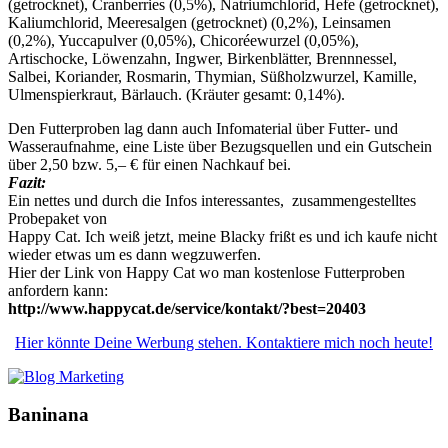
(getrocknet), Cranberries (0,5%), Natriumchlorid, Hefe (getrocknet),
Kaliumchlorid, Meeresalgen (getrocknet) (0,2%), Leinsamen
(0,2%), Yuccapulver (0,05%), Chicoréewurzel (0,05%),
Artischocke, Löwenzahn, Ingwer, Birkenblätter, Brennnessel,
Salbei, Koriander, Rosmarin, Thymian, Süßholzwurzel, Kamille,
Ulmenspierkraut, Bärlauch. (Kräuter gesamt: 0,14%).
Den Futterproben lag dann auch Infomaterial über Futter- und
Wasseraufnahme, eine Liste über Bezugsquellen und ein Gutschein
über 2,50 bzw. 5,– € für einen Nachkauf bei.
Fazit:
Ein nettes und durch die Infos interessantes, zusammengestelltes
Probepaket von
Happy Cat. Ich weiß jetzt, meine Blacky frißt es und ich kaufe nicht
wieder etwas um es dann wegzuwerfen.
Hier der Link von Happy Cat wo man kostenlose Futterproben
anfordern kann:
http://www.happycat.de/service/kontakt/?best=20403
Hier könnte Deine Werbung stehen. Kontaktiere mich noch heute!
Baninana