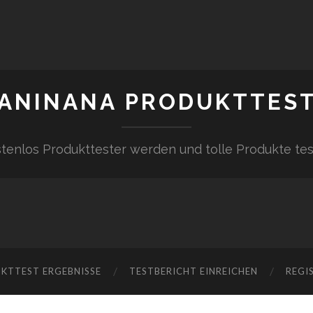
ANINANA PRODUKTTES
tenlos Produkttester werden und tolle Produkte te
KTTEST ERGEBNISSE
TESTBERICHT EINREICHEN
REGI