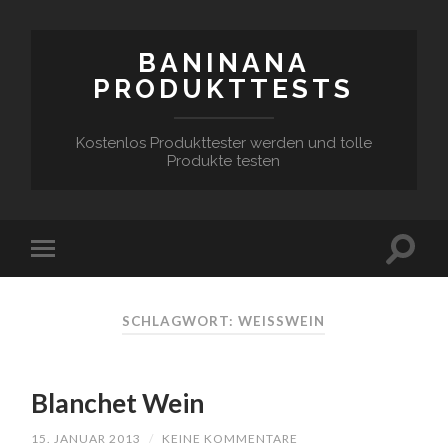
BANINANA
PRODUKTTESTS
Kostenlos Produkttester werden und tolle
Produkte testen
SCHLAGWORT:
WEISSWEIN
Blanchet Wein
15. JANUAR 2013
/
KEINE KOMMENTARE