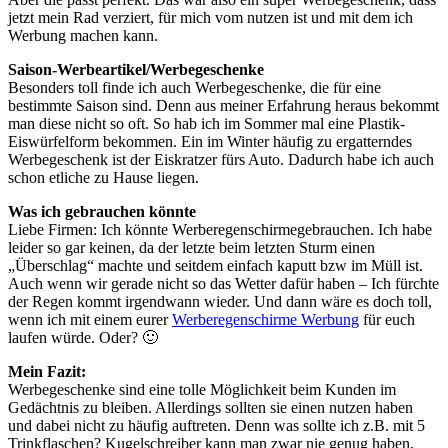
jetzt mein Rad verziert, für mich vom nutzen ist und mit dem ich
Werbung machen kann.
Saison-Werbeartikel/Werbegeschenke
Besonders toll finde ich auch Werbegeschenke, die für eine
bestimmte Saison sind. Denn aus meiner Erfahrung heraus bekommt
man diese nicht so oft. So hab ich im Sommer mal eine Plastik-
Eiswürfelform bekommen. Ein im Winter häufig zu ergatterndes
Werbegeschenk ist der Eiskratzer fürs Auto. Dadurch habe ich auch
schon etliche zu Hause liegen.
Was ich gebrauchen könnte
Liebe Firmen: Ich könnte Werberegenschirmegebrauchen. Ich habe
leider so gar keinen, da der letzte beim letzten Sturm einen
„Überschlag“ machte und seitdem einfach kaputt bzw im Müll ist.
Auch wenn wir gerade nicht so das Wetter dafür haben – Ich fürchte
der Regen kommt irgendwann wieder. Und dann wäre es doch toll,
wenn ich mit einem eurer
Werberegenschirme Werbung
für euch
laufen würde. Oder? 🙂
Mein Fazit:
Werbegeschenke sind eine tolle Möglichkeit beim Kunden im
Gedächtnis zu bleiben. Allerdings sollten sie einen nutzen haben
und dabei nicht zu häufig auftreten. Denn was sollte ich z.B. mit 5
Trinkflaschen? Kugelschreiber kann man zwar nie genug haben,