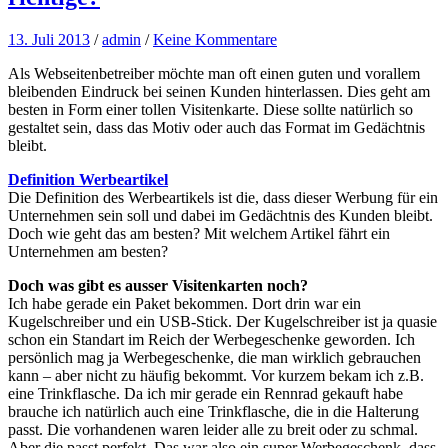
13. Juli 2013
/
admin
/
Keine Kommentare
Als Webseitenbetreiber möchte man oft einen guten und vorallem
bleibenden Eindruck bei seinen Kunden hinterlassen. Dies geht am
besten in Form einer tollen Visitenkarte. Diese sollte natürlich so
gestaltet sein, dass das Motiv oder auch das Format im Gedächtnis
bleibt.
Definition Werbeartikel
Die Definition des Werbeartikels ist die, dass dieser Werbung für ein
Unternehmen sein soll und dabei im Gedächtnis des Kunden bleibt.
Doch wie geht das am besten? Mit welchem Artikel fährt ein
Unternehmen am besten?
Doch was gibt es ausser Visitenkarten noch?
Ich habe gerade ein Paket bekommen. Dort drin war ein
Kugelschreiber und ein USB-Stick. Der Kugelschreiber ist ja quasie
schon ein Standart im Reich der Werbegeschenke geworden. Ich
persönlich mag ja Werbegeschenke, die man wirklich gebrauchen
kann – aber nicht zu häufig bekommt. Vor kurzem bekam ich z.B.
eine Trinkflasche. Da ich mir gerade ein Rennrad gekauft habe
brauche ich natürlich auch eine Trinkflasche, die in die Halterung
passt. Die vorhandenen waren leider alle zu breit oder zu schmal.
Aber die passt perfekt. Das war also ein super Werbegeschenk, dass