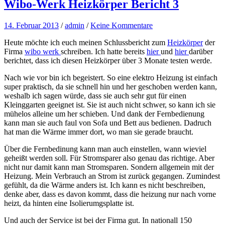
Wibo-Werk Heizkörper Bericht 3
14. Februar 2013
/
admin
/
Keine Kommentare
Heute möchte ich euch meinen Schlussbericht zum
Heizkörper
der
Firma
wibo werk
schreiben. Ich hatte bereits
hier
und
hier
darüber
berichtet, dass ich diesen Heizkörper über 3 Monate testen werde.
Nach wie vor bin ich begeistert. So eine elektro Heizung ist einfach
super praktisch, da sie schnell hin und her geschoben werden kann,
weshalb ich sagen würde, dass sie auch sehr gut für einen
Kleinggarten geeignet ist. Sie ist auch nicht schwer, so kann ich sie
mühelos alleine um her schieben. Und dank der Fernbedienung
kann man sie auch faul von Sofa und Bett aus bedienen. Dadruch
hat man die Wärme immer dort, wo man sie gerade braucht.
Über die Fernbedinung kann man auch einstellen, wann wieviel
geheißt werden soll. Für Stromsparer also genau das richtige. Aber
nicht nur damit kann man Stromsparen. Sondern allgemein mit der
Heizung. Mein Verbrauch an Strom ist zurück gegangen. Zumindest
gefühlt, da die Wärme anders ist. Ich kann es nicht beschreiben,
denke aber, dass es davon kommt, dass die heizung nur nach vorne
heizt, da hinten eine Isolierumgsplatte ist.
Und auch der Service ist bei der Firma gut. In nationall 150