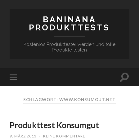
BANINANA
PRODUKTTESTS
Kostenlos Produkttester werden und tolle
Produkte testen
SCHLAGWORT:
WWW.KONSUMGUT.NET
Produkttest Konsumgut
9. MÄRZ 2013
/
KEINE KOMMENTARE