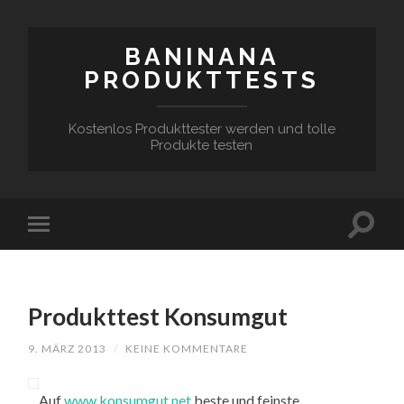
BANINANA
PRODUKTTESTS
Kostenlos Produkttester werden und tolle
Produkte testen
Produkttest Konsumgut
9. MÄRZ 2013
/
KEINE KOMMENTARE
Auf
www.konsumgut.net
beste und feinste