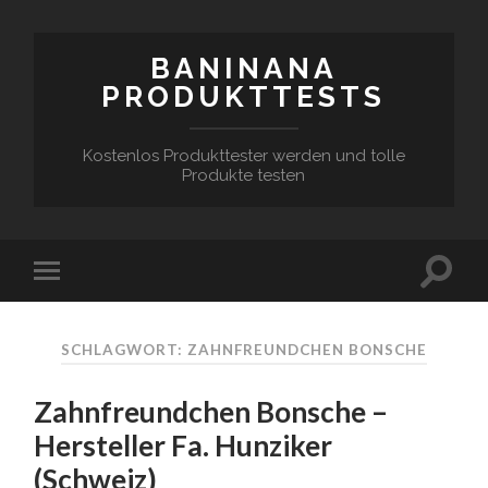
BANINANA
PRODUKTTESTS
Kostenlos Produkttester werden und tolle
Produkte testen
SCHLAGWORT:
ZAHNFREUNDCHEN BONSCHE
Zahnfreundchen Bonsche –
Hersteller Fa. Hunziker
(Schweiz)