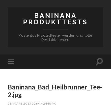
BANINANA
PRODUKTTESTS
Kostenlos Produkttester werden und tolle
Produkte testen
Baninana_Bad_Heilbrunner_Tee-
2.jpg
28. MÄRZ 2013
3264
x
2448 PX