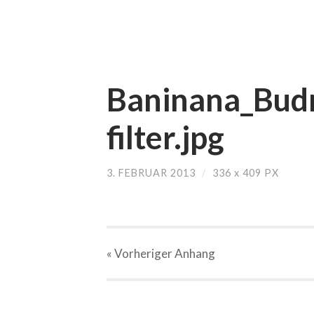
Baninana_Budn
filter.jpg
3. FEBRUAR 2013
/
336
x
409 PX
« Vorheriger
Anhang