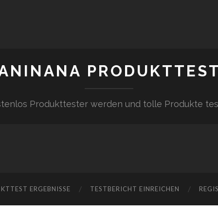
ANINANA PRODUKTTES
tenlos Produkttester werden und tolle Produkte te
KTTEST ERGEBNISSE
TESTBERICHT EINREICHEN
REGI